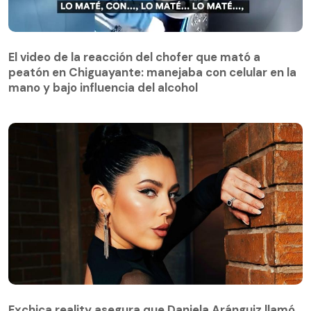
El video de la reacción del chofer que mató a
peatón en Chiguayante: manejaba con celular en la
El video de la reacción del chofer que mató a
mano y bajo influencia del alcohol
peatón en Chiguayante: manejaba con celular en la
mano y bajo influencia del alcohol
Exchica reality asegura que Daniela Aránguiz llamó