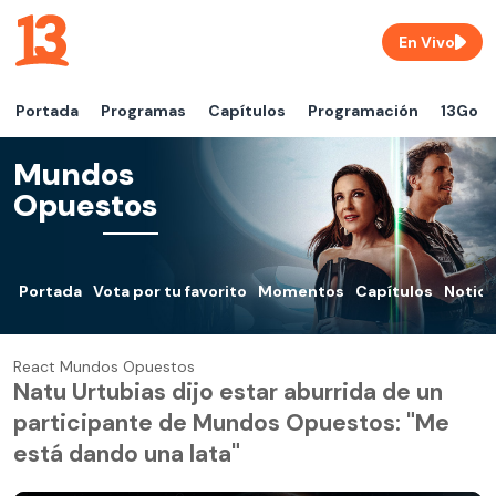
En Vivo
Portada
Programas
Capítulos
Programación
13Go
Mundos
Opuestos
Portada
Vota por tu favorito
Momentos
Capítulos
Notici
React Mundos Opuestos
Natu Urtubias dijo estar aburrida de un
participante de Mundos Opuestos: "Me
está dando una lata"