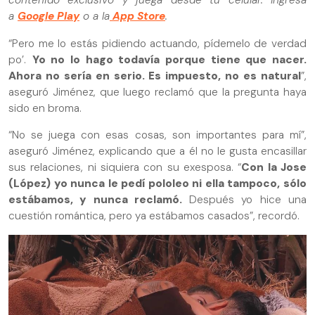
contenido exclusivo y juega desde tu celular. Ingresa
a
Google Play
o a la
App Store
.
“Pero me lo estás pidiendo actuando, pídemelo de verdad
po’.
Yo no lo hago todavía porque tiene que nacer.
Ahora no sería en serio. Es impuesto, no es natural
”,
aseguró Jiménez, que luego reclamó que la pregunta haya
sido en broma.
“No se juega con esas cosas, son importantes para mí”,
aseguró Jiménez, explicando que a él no le gusta encasillar
sus relaciones, ni siquiera con su exesposa. “
Con la Jose
(López) yo nunca le pedí pololeo ni ella tampoco, sólo
estábamos, y nunca reclamó.
Después yo hice una
cuestión romántica, pero ya estábamos casados”, recordó.