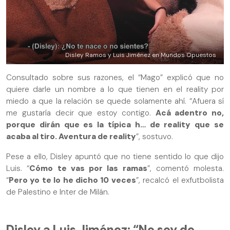
Disley Ramos y Luis Jiménez en Mundos Opuestos
Consultado sobre sus razones, el “Mago” explicó que no
quiere darle un nombre a lo que tienen en el reality por
miedo a que la relación se quede solamente ahí. “Afuera sí
me gustaría decir que estoy contigo.
Acá adentro no,
porque dirán que es la típica h… de reality que se
acaba al tiro. Aventura de reality
”, sostuvo.
Pese a ello, Disley apuntó que no tiene sentido lo que dijo
Luis. “
Cómo te vas por las ramas
”, comentó molesta.
“
Pero yo te lo he dicho 10 veces
”, recalcó el exfutbolista
de Palestino e Inter de Milán.
Disley a Luis Jiménez: “No soy de