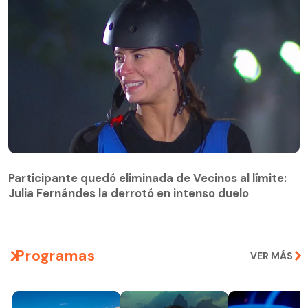
Participante quedó eliminada de Vecinos al límite:
Julia Fernándes la derrotó en intenso duelo
Participante quedó eliminada de Vecinos al límite:
Julia Fernándes la derrotó en intenso duelo
Programas
VER MÁS