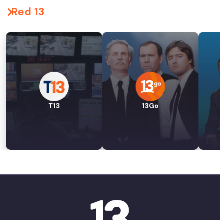
Red 13
T13
13Go