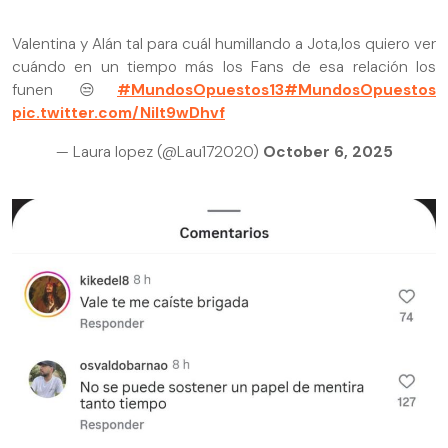
Valentina y Alán tal para cuál humillando a Jota,los quiero ver
cuándo en un tiempo más los Fans de esa relación los
funen 😒
#MundosOpuestos13
#MundosOpuestos
pic.twitter.com/NiIt9wDhvf
— Laura lopez (@Lau172020)
October 6, 2025