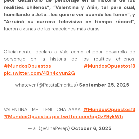
peor desarrollo de personaje en la historia de los
realities chilenos”, “Valentina y Alán, tal para cual,
humillando a Jota… los quiero ver cuando los funen”, y
“Arruinó su carrera televisiva en tiempo récord”
,
fueron algunas de las reacciones más duras.
Oficialmente, declaro a Vale como el peor desarrollo de
personaje en la historia de los realities chilenos.
#MundosOpuestos
#MundosOpuestos13
pic.twitter.com/4Bh4cyun2G
— whatever (@PatataEmeritus)
September 25, 2025
VALENTINA ME TENI CHATAAAA!!!
#MundosOpuestos13
#MundosOpuestos
pic.twitter.com/op0zY9ykWh
— ali (@AlinePerep)
October 6, 2025