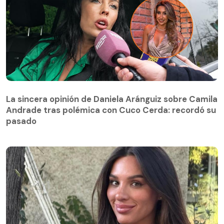
La sincera opinión de Daniela Aránguiz sobre Camila
Andrade tras polémica con Cuco Cerda: recordó su
La sincera opinión de Daniela Aránguiz sobre Camila
pasado
Andrade tras polémica con Cuco Cerda: recordó su
pasado