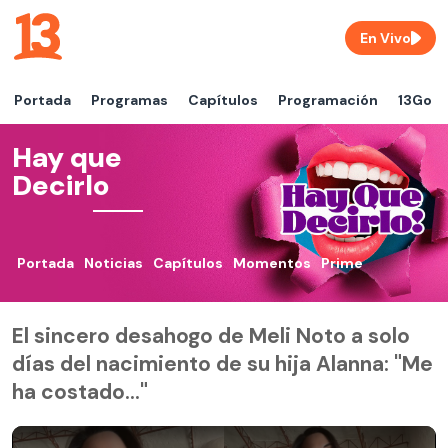
En Vivo
Portada
Programas
Capítulos
Programación
13Go
Hay que
Decirlo
Portada
Noticias
Capítulos
Momentos
Prime
El sincero desahogo de Meli Noto a solo
días del nacimiento de su hija Alanna: "Me
ha costado..."