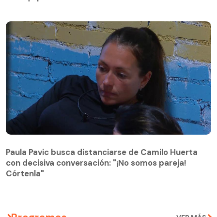
Paula Pavic busca distanciarse de Camilo Huerta
con decisiva conversación: "¡No somos pareja!
Paula Pavic busca distanciarse de Camilo Huerta
Córtenla"
con decisiva conversación: "¡No somos pareja!
Córtenla"