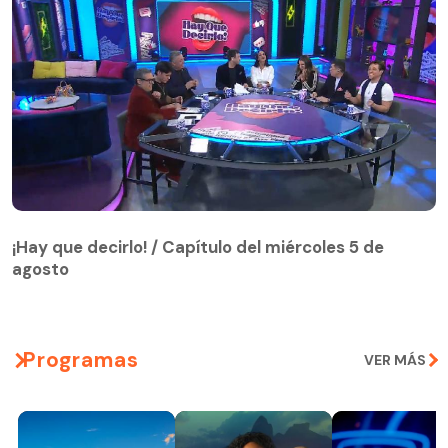
¡Hay que decirlo! / Capítulo del miércoles 5 de
agosto
¡Hay que decirlo! / Capítulo del miércoles 5 de
agosto
Programas
VER MÁS