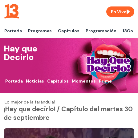
En Vivo
Portada
Programas
Capítulos
Programación
13Go
Hay que
Decirlo
Portada
Noticias
Capítulos
Momentos
Prime
¡Lo mejor de la farándula!
¡Hay que decirlo! / Capítulo del martes 30
de septiembre