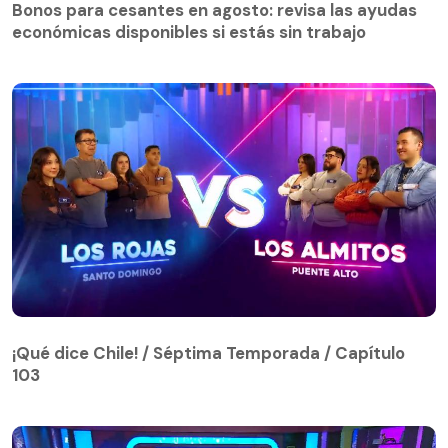
Bonos para cesantes en agosto: revisa las ayudas
económicas disponibles si estás sin trabajo
¡Qué dice Chile! / Séptima Temporada / Capítulo
103
¡Qué dice Chile! / Séptima Temporada / Capítulo
103