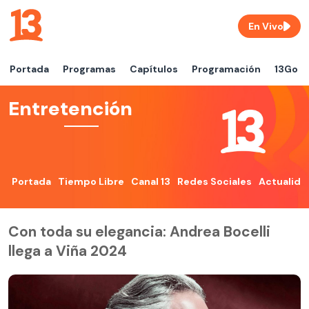
En Vivo
Portada
Programas
Capítulos
Programación
13Go
Entretención
Portada
Tiempo Libre
Canal 13
Redes Sociales
Actualida
Con toda su elegancia: Andrea Bocelli
llega a Viña 2024