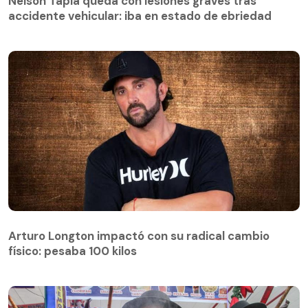
Nelson Tapia queda con lesiones graves tras
accidente vehicular: iba en estado de ebriedad
Arturo Longton impactó con su radical cambio
físico: pesaba 100 kilos
Arturo Longton impactó con su radical cambio
físico: pesaba 100 kilos