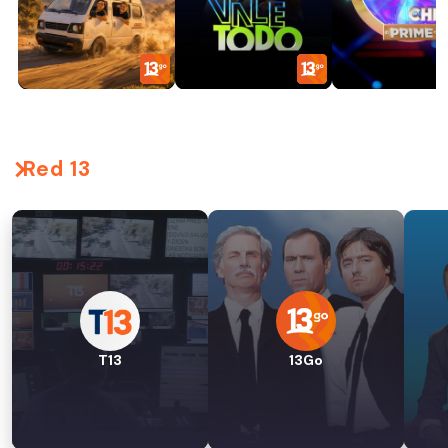
Red 13
T13
13Go