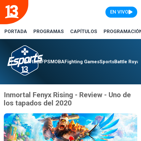
EN VIVO
PORTADA
PROGRAMAS
CAPÍTULOS
PROGRAMACIÓ
Portada
FPS
MOBA
Fighting Games
Sports
Battle Roya
Inmortal Fenyx Rising - Review - Uno de
los tapados del 2020