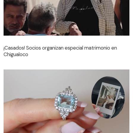
¡Casados! Socios organizan especial matrimonio en
Chigualoco
¡Casados! Socios organizan especial matrimonio en
Chigualoco