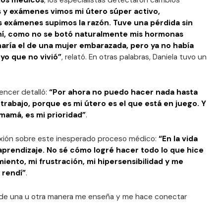
ios médicos
, los especialistas detectaron cambios
 y exámenes vimos mi útero súper activo,
ás exámenes supimos la razón. Tuve una pérdida sin
ahí, como no se botó naturalmente mis hormonas
aría el de una mujer embarazada, pero ya no había
yo que no vivió”
, relató. En otras palabras, Daniela tuvo un
uencer detalló:
“Por ahora no puedo hacer nada hasta
trabajo, porque es mi útero es el que está en juego. Y
mamá, es mi prioridad”
.
exión sobre este inesperado proceso médico:
“En la vida
prendizaje. No sé cómo logré hacer todo lo que hice
iento, mi frustración, mi hipersensibilidad y me
 rendí”
.
a de una u otra manera me enseña y me hace conectar