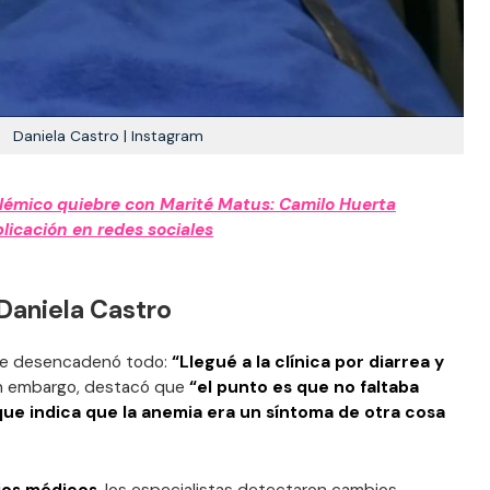
Daniela Castro | Instagram
olémico quiebre con Marité Matus: Camilo Huerta
licación en redes sociales
 Daniela Castro
 se desencadenó todo:
“Llegué a la clínica por diarrea y
in embargo, destacó que
“el punto es que no faltaba
 que indica que la anemia era un síntoma de otra cosa