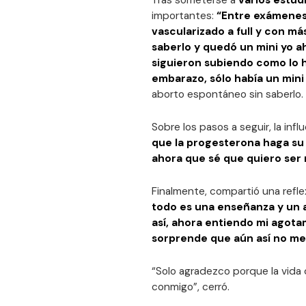
Tras someterse a
varios estud
importantes:
“Entre exámenes
vascularizado a full y con m
saberlo y quedó un mini yo 
siguieron subiendo como lo h
embarazo, sólo había un mini 
aborto espontáneo sin saberlo.
Sobre los pasos a seguir, la infl
que la progesterona haga su 
ahora que sé que quiero ser 
Finalmente, compartió una refl
todo es una enseñanza y un a
así, ahora entiendo mi agotam
sorprende que aún así no me
“Solo agradezco porque la vid
conmigo”, cerró.