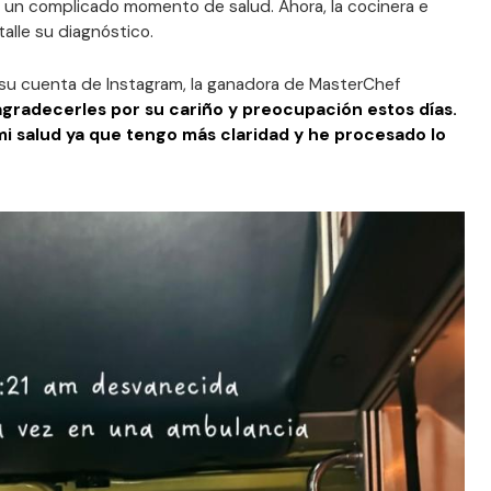
un complicado momento de salud. Ahora, la cocinera e
talle su diagnóstico.
 su cuenta de Instagram, la ganadora de MasterChef
 agradecerles por su cariño y preocupación estos días.
i salud ya que tengo más claridad y he procesado lo