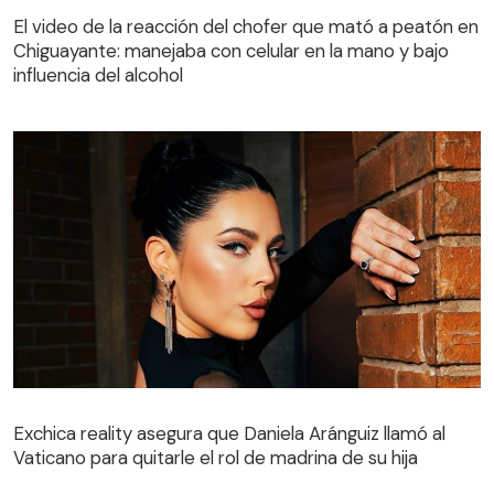
Chiguayante: manejaba con celular en la mano y bajo
El video de la reacción del chofer que mató a peatón en
influencia del alcohol
Chiguayante: manejaba con celular en la mano y bajo
influencia del alcohol
Exchica reality asegura que Daniela Aránguiz llamó al
Vaticano para quitarle el rol de madrina de su hija