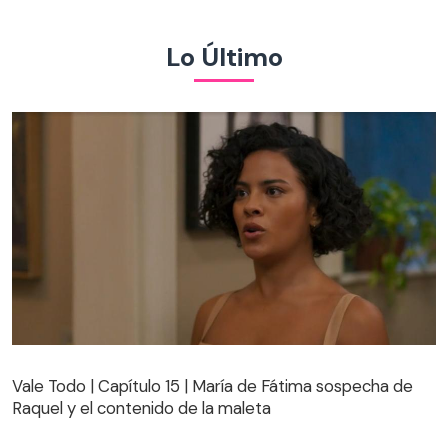
Lo Último
Vale Todo | Capítulo 15 | María de Fátima sospecha de
Raquel y el contenido de la maleta
Vale Todo | Capítulo 15 | María de Fátima sospecha de
Raquel y el contenido de la maleta