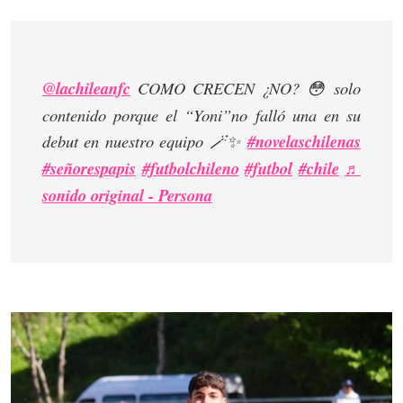
@lachileanfc
COMO CRECEN ¿NO? 😳 solo
contenido porque el “Yoni”no falló una en su
debut en nuestro equipo 🪄✨
#novelaschilenas
#señorespapis
#futbolchileno
#futbol
#chile
♬
sonido original - Persona