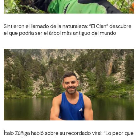
Sintieron el llamado de la naturaleza: “El Clan” descubre
el que podría ser el árbol más antiguo del mundo
Sintieron el llamado de la naturaleza: “El Clan” descubre
el que podría ser el árbol más antiguo del mundo
Ítalo Zúñiga habló sobre su recordado viral: “Lo peor que