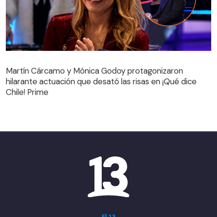
Martín Cárcamo y Mónica Godoy protagonizaron
hilarante actuación que desató las risas en ¡Qué dice
Martín Cárcamo y Mónica Godoy protagonizaron
Chile! Prime
hilarante actuación que desató las risas en ¡Qué dice
Chile! Prime
El 13