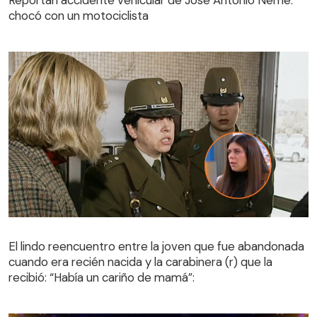
Reportan accidente vehicular de José Antonio Neme:
chocó con un motociclista
El lindo reencuentro entre la joven que fue abandonada
cuando era recién nacida y la carabinera (r) que la
El lindo reencuentro entre la joven que fue abandonada
recibió: “Había un cariño de mamá”:
cuando era recién nacida y la carabinera (r) que la
recibió: “Había un cariño de mamá”: