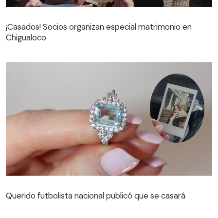
¡Casados! Socios organizan especial matrimonio en
Chigualoco
¡Casados! Socios organizan especial matrimonio en
Chigualoco
Querido futbolista nacional publicó que se casará