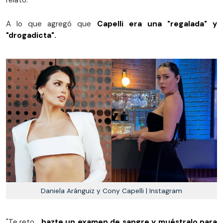
relató.
A lo que agregó que
Capelli era una "regalada" y
"drogadicta".
Daniela Aránguiz y Cony Capelli | Instagram
"Te reto...
hazte un examen de sangre y muéstralo para