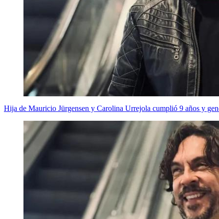
Hija de Mauricio Jürgensen y Carolina Urrejola cumplió 9 años y ge