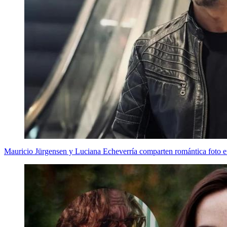
Mauricio Jürgensen y Luciana Echeverría comparten romántica foto e