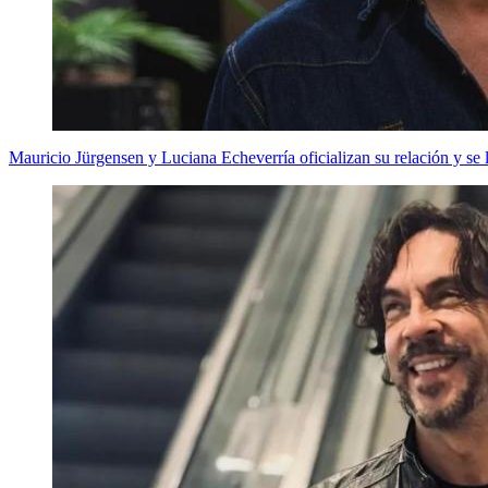
Mauricio Jürgensen y Luciana Echeverría oficializan su relación y se 