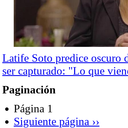
Latife Soto predice oscuro 
ser capturado: "Lo que viene
Paginación
Página 1
Siguiente página
››